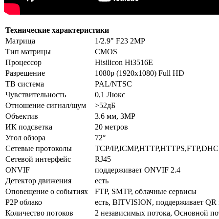
Технические характеристики
Матрица
1/2.9" F23 2MP
Тип матрицы
CMOS
Процессор
Hisilicon Hi3516E
Разрешение
1080p (1920x1080) Full HD
ТВ система
PAL/NTSC
Чувствительность
0,1 Люкс
Отношение сигнал/шум
>52дБ
Объектив
3.6 мм, 3MP
ИК подсветка
20 метров
Угол обзора
72°
Сетевые протоколы
TCP/IP,ICMP,HTTP,HTTPS,FTP,DH
Сетевой интерфейс
RJ45
ONVIF
поддерживает ONVIF 2.4
Детектор движения
есть
Оповещение о событиях
FTP, SMTP, облачные сервисы
P2P облако
есть, BITVISION, поддерживает QR 
Количество потоков
2 независимых потока, Основной по