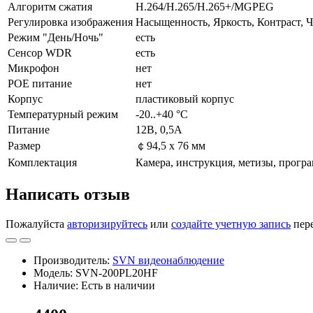
Алгоритм сжатия
H.264/H.265/H.265+/MGPEG
Регулировка изображения
Насыщенность, Яркость, Контраст, Ч
Режим "День/Ночь"
есть
Сенсор WDR
есть
Микрофон
нет
POE питание
нет
Корпус
пластиковый корпус
Температурный режим
-20..+40 °С
Питание
12В, 0,5А
Размер
￠94,5 x 76 мм
Комплектация
Камера, инструкция, метизы, прогр
Написать отзыв
Пожалуйста
авторизируйтесь
или
создайте учетную запись
пере
Производитель:
SVN видеонаблюдение
Модель: SVN-200PL20HF
Наличие: Есть в наличии