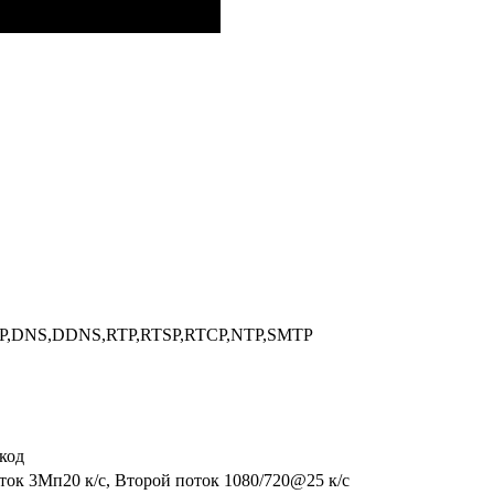
CP,DNS,DDNS,RTP,RTSP,RTCP,NTP,SMTP
код
ток 3Мп20 к/с, Второй поток 1080/720@25 к/с