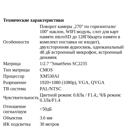
Технические характеристики
Поворот камеры ,270° по горизонтали/
100° наклон, WIFI модуль, слот для карт
памяти microSD до 128Гб(карта памяти в
Особенности
комплект поставки не входит),
двухсторонняя аудиосвязь, одноканальный
48 дБ встроенный микрофон, встроенный
динамик
Матрица
1/2.7 "SmartSens SC2235
Тип матрицы
CMOS
Процессор
XM530AI
Разрешение
1920×1080 (1080p), VGA, QVGA
ТВ система
PAL/NTSC
Цветной режим: 0.8Лк / F1.4,; Ч/Б режим:
Чувствительность
0.3Лк/F1.4
Отношение
>50дБ
сигнал/шум
Объектив
3.6 мм
ИК подсветка
30 метров