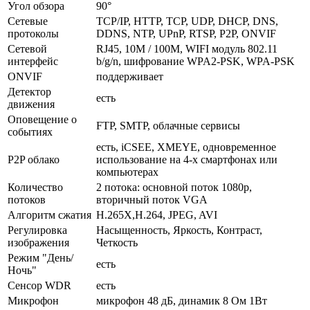
Угол обзора
90°
Сетевые
TCP/IP, HTTP, TCP, UDP, DHCP, DNS,
протоколы
DDNS, NTP, UPnP, RTSP, P2P, ONVIF
Сетевой
RJ45, 10M / 100M, WIFI модуль 802.11
интерфейс
b/g/n, шифрование WPA2-PSK, WPA-PSK
ONVIF
поддерживает
Детектор
есть
движения
Оповещение о
FTP, SMTP, облачные сервисы
событиях
есть, iCSEE, XMEYE, одновременное
P2P облако
использование на 4-х смартфонах или
компьютерах
Количество
2 потока: основной поток 1080p,
потоков
вторичный поток VGA
Алгоритм сжатия
H.265X,H.264, JPEG, AVI
Регулировка
Насыщенность, Яркость, Контраст,
изображения
Четкость
Режим "День/
есть
Ночь"
Сенсор WDR
есть
Микрофон
микрофон 48 дБ, динамик 8 Ом 1Вт