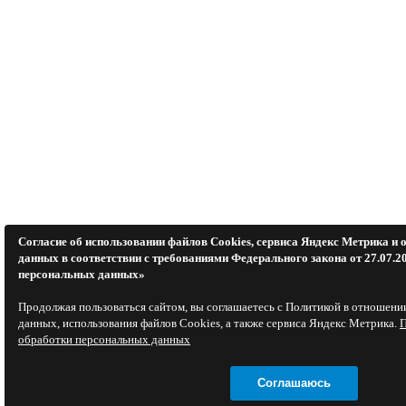
Согласие об использовании файлов Cookies, сервиса Яндекс Метрика и
данных в соответствии с требованиями Федерального закона от 27.07.2
персональных данных»
Продолжая пользоваться сайтом, вы соглашаетесь с Политикой в отношен
данных, использования файлов Cookies, а также сервиса Яндекс Метрика.
П
обработки персональных данных
Соглашаюсь