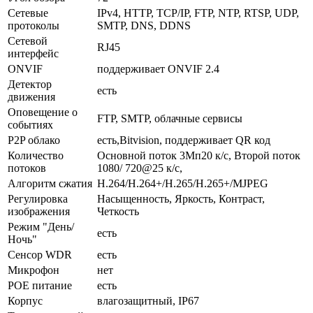
Сетевые
IPv4, HTTP, TCP/IP, FTP, NTP, RTSP, UDP,
протоколы
SMTP, DNS, DDNS
Сетевой
RJ45
интерфейс
ONVIF
поддерживает ONVIF 2.4
Детектор
есть
движения
Оповещение о
FTP, SMTP, облачные сервисы
событиях
P2P облако
есть,Bitvision, поддерживает QR код
Количество
Основной поток 3Мп20 к/с, Второй поток
потоков
1080/ 720@25 к/с,
Алгоритм сжатия
H.264/Н.264+/H.265/H.265+/MJPEG
Регулировка
Насыщенность, Яркость, Контраст,
изображения
Четкость
Режим "День/
есть
Ночь"
Сенсор WDR
есть
Микрофон
нет
POE питание
есть
Корпус
влагозащитный, IP67