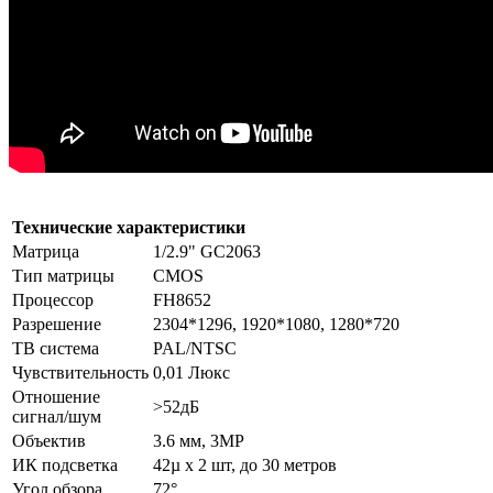
Технические характеристики
Матрица
1/2.9" GC2063
Тип матрицы
CMOS
Процессор
FH8652
Разрешение
2304*1296, 1920*1080, 1280*720
ТВ система
PAL/NTSC
Чувствительность
0,01 Люкс
Отношение
>52дБ
сигнал/шум
Объектив
3.6 мм, 3MP
ИК подсветка
42µ х 2 шт, до 30 метров
Угол обзора
72°