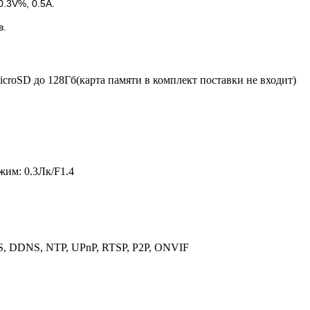
.3V%, 0.5А.
в.
icroSD до 128Гб(карта памяти в комплект поставки не входит)
ежим: 0.3Лк/F1.4
S, DDNS, NTP, UPnP, RTSP, P2P, ONVIF