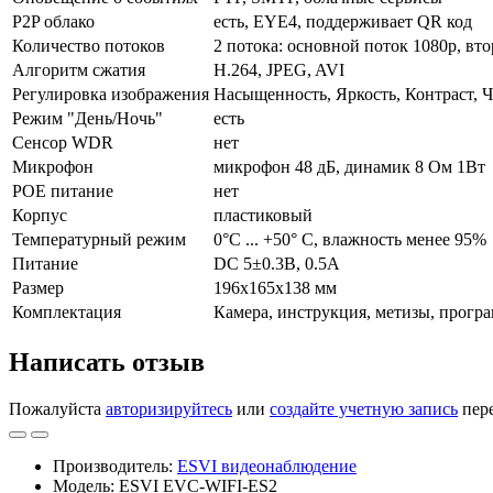
P2P облако
есть, EYE4, поддерживает QR код
Количество потоков
2 потока: основной поток 1080p, в
Алгоритм сжатия
H.264, JPEG, AVI
Регулировка изображения
Насыщенность, Яркость, Контраст, Ч
Режим "День/Ночь"
есть
Сенсор WDR
нет
Микрофон
микрофон 48 дБ, динамик 8 Ом 1Вт
POE питание
нет
Корпус
пластиковый
Температурный режим
0°С ... +50° С, влажность менее 95%
Питание
DC 5±0.3В, 0.5А
Размер
196x165x138 мм
Комплектация
Камера, инструкция, метизы, прогр
Написать отзыв
Пожалуйста
авторизируйтесь
или
создайте учетную запись
пере
Производитель:
ESVI видеонаблюдение
Модель: ESVI EVC-WIFI-ES2