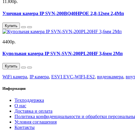
11300р.
Уличная камера IP SVN-200BQ40HPOE 2,8-12мм 2,4Мп
Купить
4400р.
Купольная камера IP SVN-SVN-200PL20HF 3,6мм 2Мп
Купить
WiFi камера
,
IP камера
,
ESVI EVC-WIFI-ES2
,
видеокамера
,
внут
Информация
Техподдержка
О нас
Доставка и оплата
Политика конфиденциальности и обработки персональн
Условия соглашения
Контакты