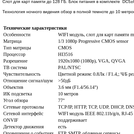
Слот для карт памяти до 128 ГБ. Блок питания в комплекте
DC5±0
Технология ночного видения обзор в полной темноте до 10 метро
Технические характеристики
Особенности
WIFI модуль, слот для карт памяти m
Матрица
1/3 1080p Progressive CMOS sensor
Тип матрицы
CMOS
Процессор
HI3516
Разрешение
1920x1080 (1080p), VGA, QVGA
ТВ система
PAL/NTSC
Чувствительность
Цветной режим: 0.8Лк / F1.4,; Ч/Б р
Отношение сигнал/шум
>50дБ
Объектив
3.6 мм (F1.4/56.14°)
ИК подсветка
10 метров
Угол обзора
77°
Сетевые протоколы
TCP/IP, HTTP, TCP, UDP, DHCP, DN
Сетевой интерфейс
WIFI модуль IEEE 802.11b/g/n, RJ-45
ONVIF
поддерживает
Детектор движения
есть
Оповещение о событиях
FTP, SMTP, облачные сервисы