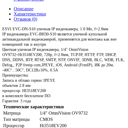
Описание
Характеристики
Отзывов (0)
ESVI EVC-DN-S10 уличная IP видеокамера, 1.0 Мп, f=2.8мм
IP видеокамера EVC-BH30-S10 является уличной купольной
антивандальной видеокамерой, применяется для монтажа как вне
помещений так и внутри.
Цветная уличная IP видеокамера, 1/4" OmniVision
OV9732+Hi3518EV200, 720p, f=2.8мм, TCP/IP, HTTP, FTP, DHCP,
DNS, DDNS, RTP, RTSP, SMTP, NTP, ONVIF, 3DNR, BLC, WDR, FLK,
Defog,, P2P freeip.com,IPEYE, iOS, Android (FreeIP), ИК до 20м,
-40C°...50C°, DC12В±10%, 0.5А
Преимущества:
Запись в облако сервис IPEYE
объектив 2.8 мм
процессор: HI3518EV200
в комплекте бесплатное ПО.
Гарантия: 3 года
Технические характеристики
Матрица
1/4" OmniVision OV9732
Тип матрицы
CMOS
Процессор
Hi3518EV200