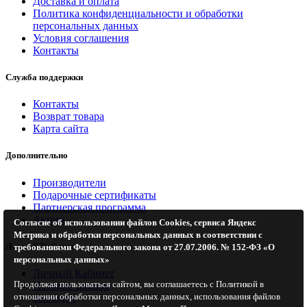
Доставка и оплата
Политика конфиденциальности и обработки
персональных данных
Условия соглашения
Контакты
Служба поддержки
Контакты
Возврат товара
Карта сайта
Дополнительно
Производители
Подарочные сертификаты
Партнерская программа
Акции
Согласие об использовании файлов Cookies, сервиса Яндекс
Метрика и обработки персональных данных в соответствии с
Личный Кабинет
требованиями Федерального закона от 27.07.2006. № 152-ФЗ «О
персональных данных»
Личный Кабинет
Продолжая пользоваться сайтом, вы соглашаетесь с Политикой в
История заказов
отношении обработки персональных данных, использования файлов
Закладки