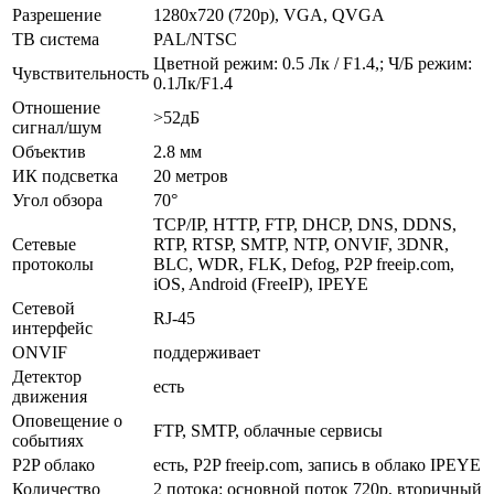
Разрешение
1280x720 (720p), VGA, QVGA
ТВ система
PAL/NTSC
Цветной режим: 0.5 Лк / F1.4,; Ч/Б режим:
Чувствительность
0.1Лк/F1.4
Отношение
>52дБ
сигнал/шум
Объектив
2.8 мм
ИК подсветка
20 метров
Угол обзора
70°
TCP/IP, HTTP, FTP, DHCP, DNS, DDNS,
Сетевые
RTP, RTSP, SMTP, NTP, ONVIF, 3DNR,
протоколы
BLC, WDR, FLK, Defog, P2P freeip.com,
iOS, Android (FreeIP), IPEYE
Сетевой
RJ-45
интерфейс
ONVIF
поддерживает
Детектор
есть
движения
Оповещение о
FTP, SMTP, облачные сервисы
событиях
P2P облако
есть, P2P freeip.com, запись в облако IPEYE
Количество
2 потока: основной поток 720p, вторичный