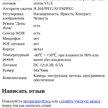
потоков
поток VGA
Алгоритм сжатия
H.264/JPEG/AVI/MJPEG
Регулировка
Насыщенность, Яркость, Контраст,
изображения
Четкость
Режим "День/
есть
Ночь"
Сенсор WDR
есть
Микрофон
нет
POE питание
нет
Корпус
метал
Температурный
-40℃ ~ +50℃, при влажности 90% или
режим
менее (без конденсата)
Питание
DC 12±0.3В, 0.5А
Размер
94х76мм
Камера, инструкция, метизы, программное
Комплектация
обеспечение
Написать отзыв
Пожалуйста
авторизируйтесь
или
создайте учетную запись
перед тем как написать отзыв