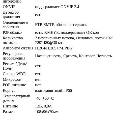
интерфейс
ONVIF
поддерживает ONVIF 2.4
Детектор
есть
движения
Оповещение о
FTP, SMTP, облачные сервисы
событиях
P2P облако
есть, XMEYE, поддерживает QR код
Количество
2 независимых потока, Основной поток 192
потоков
720*480@30 к/с
Алгоритм сжатия
H.264/H.265+/MJPEG
Регулировка
Насыщенность, Яркость, Контраст, Четкость
изображения
Режим "День/
есть
Ночь"
Сенсор WDR
есть
Микрофон
нет
POE питание
нет
Корпус
влагозащитный, IP66
Температурный
-40..+60 °С
режим
Питание
12В, 0,9А
Размер
108x96x70мм