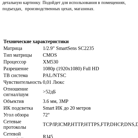
детальную картинку. Подойдет для использования в помещениях,
подъездах, производственных цехах, магазинах.
Технические характеристики
Матрица
1/2.9" SmartSens SC2235
Тип матрицы
CMOS
Процессор
XM530
Разрешение
1080p (1920x1080) Full HD
ТВ система
PAL/NTSC
Чувствительность
0,01 Люкс
Отношение
>52дБ
сигнал/шум
Объектив
3.6 мм, 3MP
ИК подсветка
Smart ИК до 20 метров
Угол обзора
72°
Сетевые
TCP/IP,ICMP,HTTP,HTTPS,FTP,DHCP,DNS,
протоколы
Сетевой
RJ45