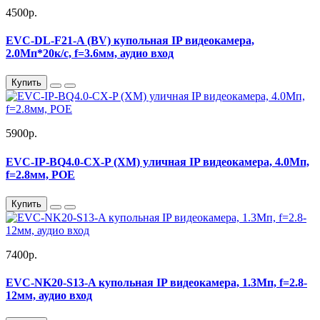
4500р.
EVC-DL-F21-A (BV) купольная IP видеокамера,
2.0Мп*20к/с, f=3.6мм, аудио вход
Купить
5900р.
EVC-IP-BQ4.0-CX-P (XM) уличная IP видеокамера, 4.0Мп,
f=2.8мм, POE
Купить
7400р.
EVC-NK20-S13-A купольная IP видеокамера, 1.3Мп, f=2.8-
12мм, аудио вход