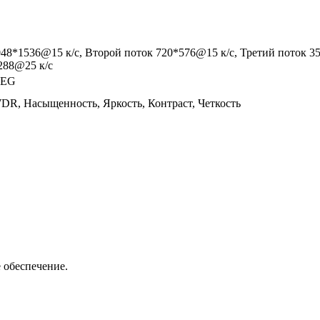
048*1536@15 к/с, Второй поток 720*576@15 к/с, Третий поток 
288@25 к/с
PEG
R, Насыщенность, Яркость, Контраст, Четкость
 обеспечение.