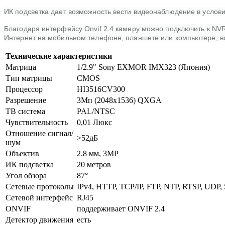
ИК подсветка дает возможность вести видеонаблюдение в услови
Благодаря интерфейсу Onvif 2.4 камеру можно подключить к NV
Интернет на мобильном телефоне, планшете или компьютере, все
Технические характеристики
Матрица
1/2.9" Sony EXMOR IMX323 (Япония)
Тип матрицы
CMOS
Процессор
HI3516CV300
Разрешение
3Мп (2048x1536) QXGA
ТВ система
PAL/NTSC
Чувствительность
0,01 Люкс
Отношение сигнал/
>52дБ
шум
Объектив
2.8 мм, 3MP
ИК подсветка
20 метров
Угол обзора
87°
Сетевые протоколы
IPv4, HTTP, TCP/IP, FTP, NTP, RTSP, UD
Сетевой интерфейс
RJ45
ONVIF
поддерживает ONVIF 2.4
Детектор движения
есть