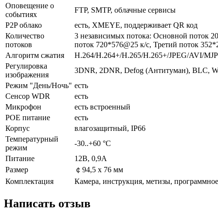
Оповещение о
FTP, SMTP, облачные сервисы
событиях
P2P облако
есть, XMEYE, поддерживает QR код
Количество
3 независимых потока: Основной поток 2
потоков
поток 720*576@25 к/с, Третий поток 352*
Алгоритм сжатия
H.264/H.264+/H.265/H.265+/JPEG/AVI/MJ
Регулировка
3DNR, 2DNR, Defog (Антитуман), BLC, WD
изображения
Режим "День/Ночь"
есть
Сенсор WDR
есть
Микрофон
есть встроенный
POE питание
есть
Корпус
влагозащитный, IP66
Температурный
-30..+60 °С
режим
Питание
12В, 0,9А
Размер
￠94,5 x 76 мм
Комплектация
Камера, инструкция, метизы, программное
Написать отзыв