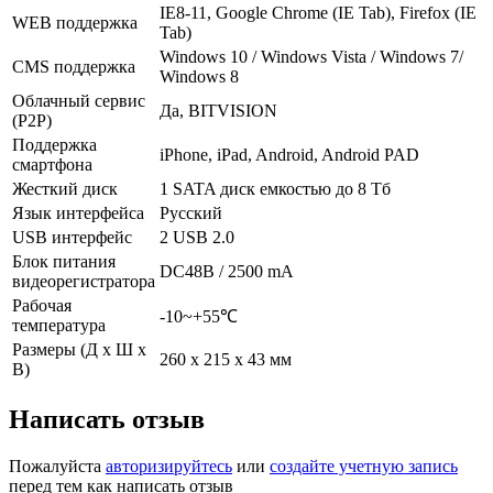
IE8-11, Google Chrome (IE Tab), Firefox (IE
WEB поддержка
Tab)
Windows 10 / Windows Vista / Windows 7/
CMS поддержка
Windows 8
Облачный сервис
Да, BITVISION
(P2P)
Поддержка
iPhone, iPad, Android, Android PAD
смартфона
Жесткий диск
1 SATA диск емкостью до 8 Тб
Язык интерфейса
Русский
USB интерфейс
2 USB 2.0
Блок питания
DC48В / 2500 mА
видеорегистратора
Рабочая
-10~+55℃
температура
Размеры (Д х Ш х
260 х 215 х 43 мм
В)
Написать отзыв
Пожалуйста
авторизируйтесь
или
создайте учетную запись
перед тем как написать отзыв