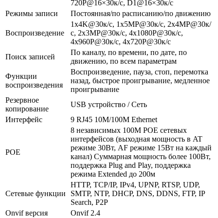
720P@16×30к/с, D1@16×30к/с
Режимы записи
Постоянная/по расписанию/по движению
1х4K@30к/с, 1х5MP@30к/с, 2х4MP@30к/
Воспроизведение
с, 2х3MP@30к/с, 4х1080P@30к/с,
4х960P@30к/с, 4х720P@30к/с
По каналу, по времени, по дате, по
Поиск записей
движению, по всем параметрам
Воспроизведение, пауза, стоп, перемотка
Функции
назад, быстрое проигрывание, медленное
воспроизведения
проигрывание
Резервное
USB устройство / Сеть
копирование
Интерфейс
9 RJ45 10M/100M Ethernet
8 независимых 100М POE сетевых
интерфейсов (выходная мощность в AT
режиме 30Вт, AF режиме 15Вт на каждый
POE
канал) Суммарная мощность более 100Вт,
поддержка Plug and Play, поддержка
режима Extended до 200м
HTTP, TCP/IP, IPv4, UPNP, RTSP, UDP,
Сетевые функции
SMTP, NTP, DHCP, DNS, DDNS, FTP, IP
Search, P2P
Onvif версия
Onvif 2.4