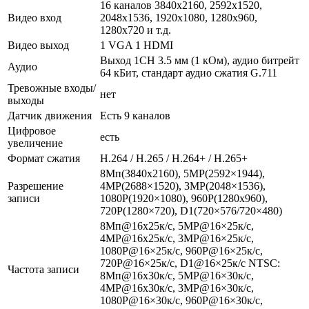
16 каналов 3840х2160, 2592x1520,
Видео вход
2048x1536, 1920x1080, 1280x960,
1280x720 и т.д.
Видео выход
1 VGA 1 HDMI
Выход 1CH 3.5 мм (1 кОм), аудио битрейт
Аудио
64 кБит, стандарт аудио сжатия G.711
Тревожные входы/
нет
выходы
Датчик движения
Есть 9 каналов
Цифровое
есть
увеличение
Формат сжатия
H.264 / H.265 / H.264+ / H.265+
8Мп(3840x2160), 5MP(2592×1944),
Разрешение
4MP(2688×1520), 3MP(2048×1536),
записи
1080P(1920×1080), 960P(1280x960),
720P(1280×720), D1(720×576/720×480)
8Мп@16х25к/с, 5MP@16×25к/с,
4MP@16х25к/с, 3MP@16×25к/с,
1080P@16×25к/с, 960P@16×25к/с,
720P@16×25к/с, D1@16×25к/с NTSC:
Частота записи
8Мп@16х30к/с, 5MP@16×30к/с,
4MP@16х30к/с, 3MP@16×30к/с,
1080P@16×30к/с, 960P@16×30к/с,