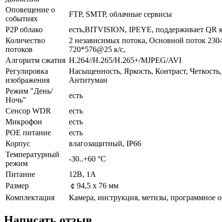
Оповещение о
FTP, SMTP, облачные сервисы
событиях
P2P облако
есть,BITVISION, IPEYE, поддерживает QR 
Количество
2 независимых потока, Основной поток 230
потоков
720*576@25 к/с,
Алгоритм сжатия
H.264//H.265/H.265+/MJPEG/AVI
Регулировка
Насыщенность, Яркость, Контраст, Четко
изображения
Антитуман
Режим "День/
есть
Ночь"
Сенсор WDR
есть
Микрофон
есть
POE питание
есть
Корпус
влагозащитный, IP66
Температурный
-30..+60 °С
режим
Питание
12В, 1А
Размер
￠94,5 x 76 мм
Комплектация
Камера, инструкция, метизы, программное о
Написать отзыв