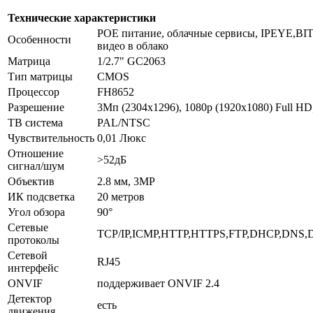
Технические характеристики
POE питание, облачные сервисы, IPEYE,BIT
Особенности
видео в облако
Матрица
1/2.7" GC2063
Тип матрицы
CMOS
Процессор
FH8652
Разрешение
3Мп (2304х1296), 1080p (1920x1080) Full HD
ТВ система
PAL/NTSC
Чувствительность
0,01 Люкс
Отношение
>52дБ
сигнал/шум
Объектив
2.8 мм, 3MP
ИК подсветка
20 метров
Угол обзора
90°
Сетевые
TCP/IP,ICMP,HTTP,HTTPS,FTP,DHCP,DNS,
протоколы
Сетевой
RJ45
интерфейс
ONVIF
поддерживает ONVIF 2.4
Детектор
есть
движения