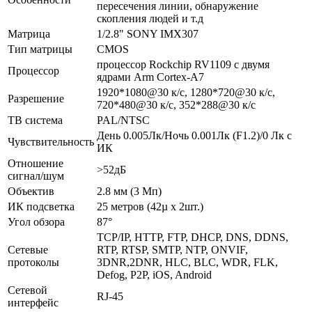
пересечения линии, обнаружение
скопления людей и т.д
Матрица
1/2.8" SONY IMX307
Тип матрицы
CMOS
процессор Rockchip RV1109 с двумя
Процессор
ядрами Arm Cortex-A7
1920*1080@30 к/с, 1280*720@30 к/с,
Разрешение
720*480@30 к/с, 352*288@30 к/с
ТВ система
PAL/NTSC
День 0.005Лк/Ночь 0.001Лк (F1.2)/0 Лк с
Чувствительность
ИК
Отношение
>52дБ
сигнал/шум
Объектив
2.8 мм (3 Мп)
ИК подсветка
25 метров (42µ x 2шт.)
Угол обзора
87°
TCP/IP, HTTP, FTP, DHCP, DNS, DDNS,
Сетевые
RTP, RTSP, SMTP, NTP, ONVIF,
протоколы
3DNR,2DNR, HLC, BLC, WDR, FLK,
Defog, P2P, iOS, Android
Сетевой
RJ-45
интерфейс