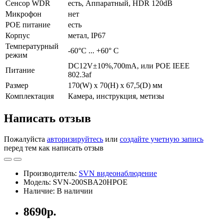
Сенсор WDR
есть, Аппаратный, HDR 120dB
Микрофон
нет
POE питание
есть
Корпус
метал, IP67
Температурный
-60°С ... +60° С
режим
DC12V±10%,700mA, или POE IEEE
Питание
802.3af
Размер
170(W) x 70(H) x 67,5(D) мм
Комплектация
Камера, инструкция, метизы
Написать отзыв
Пожалуйста
авторизируйтесь
или
создайте учетную запись
перед тем как написать отзыв
Производитель:
SVN видеонаблюдение
Модель: SVN-200SBA20HPOE
Наличие: В наличии
8690р.