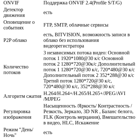
ONVIF
Поддержка ONVIF 2.4(Profile S/T/G)
Детектор
есть
движения
Оповещение о
FTP, SMTP, облачные сервисы
событиях
есть, BITVISION, возможность записи в
P2P облако
облако без использования
видеорегистратора
3 независимых потока видео: Основной
поток 1 1920*1080@30 к/с Основной
поток 2 1280*720@30к/с Дополнительный
Количество
поток 1 1280*720@30 к/с, 720*480@30 к/с
потоков
Дополнительный поток 2 352*288@30 к/с
Третий поток 1280*720@30 к/с,
720*480@30 к/с, 352*288@30 к/с
H.264/H.264+/H.265/H.265+/JPEG/AVI
Алгоритм сжатия
/MJPEG
Насыщенность /Яркость/ Контрастность /
Регулировка
Резкость, Зеркало, 3D NR , Баланс белого,
изображения
FLK (Контроль мерцания), Вмешательство
в видео, HLC, Искажение
Режим "День/
есть
Ночь"