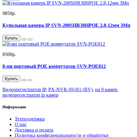
9850р.
Купольная камера IP SVN-200SHR30HPOE 2.8-12мм 3Мп
Купить
8500р.
8-ми портовый POE коммутатор SVN-POE812
Купить
Видеорегистратор IP
,
PX-NVR-S9-H1 (BV)
,
на 9 камер
,
видеорегистратор ip камер
Информация
Техподдержка
О нас
Доставка и оплата
Политика конфиденциальности и обработки