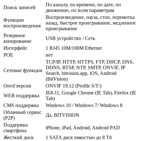
По каналу, по времени, по дате, по
Поиск записей
движению, по всем параметрам
Воспроизведение, пауза, стоп, перемотка
Функции
назад, быстрое проигрывание, медленное
воспроизведения
проигрывание
Резервное
USB устройство / Сеть
копирование
Интерфейс
1 RJ45 10M/100M Ethernet
POE
нет
TCP/IP, HTTP, HTTPS, FTP, DHCP, DNS,
DDNS, RTSP, NTP, SMTP, ONVIF, IP
Сетевые функции
Search, bitvision.app, iOS, Android
(BitVision)
Onvif версия
ONVIF 19.12 (Profile S/T/)
IE8-11, Google Chrome (IE Tab), Firefox (IE
WEB поддержка
Tab)
CMS поддержка
Windows 10 / Windows 7/ Windows 8
Облачный сервис
Да, BITVISION
(P2P)
Поддержка
iPhone, iPad, Android, Android PAD
смартфона
Жесткий диск
1 SATA диск емкостью до 8 Тб