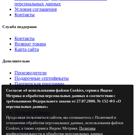
персональных данных
Условия соглашения
Контакты
Служба поддержки
Контакты
Возврат товара
Карта сайта
Дополнительно
Производители
Подарочные сертификаты
Партнерская программа
Акции
Согласие об использовании файлов Cookies, сервиса Яндекс
Метрика и обработки персональных данных в соответствии с
Личный Кабинет
требованиями Федерального закона от 27.07.2006. № 152-ФЗ «О
персональных данных»
Личный Кабинет
Продолжая пользоваться сайтом, вы соглашаетесь с Политикой в
История заказов
отношении обработки персональных данных, использования файлов
Закладки
Cookies, а также сервиса Яндекс Метрика.
Политика
Рассылка
конфиденциальности и обработки персональных данных