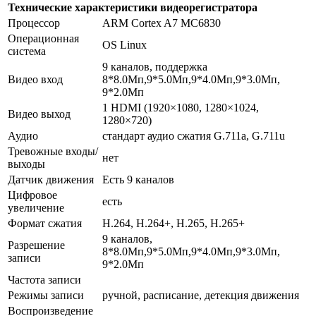
Технические характеристики видеорегистратора
Процессор
ARM Cortex A7 MC6830
Операционная
OS Linux
система
9 каналов, поддержка
Видео вход
8*8.0Мп,9*5.0Мп,9*4.0Мп,9*3.0Мп,
9*2.0Мп
1 HDMI (1920×1080, 1280×1024,
Видео выход
1280×720)
Аудио
стандарт аудио сжатия G.711a, G.711u
Тревожные входы/
нет
выходы
Датчик движения
Есть 9 каналов
Цифровое
есть
увеличение
Формат сжатия
H.264, H.264+, H.265, H.265+
9 каналов,
Разрешение
8*8.0Мп,9*5.0Мп,9*4.0Мп,9*3.0Мп,
записи
9*2.0Мп
Частота записи
Режимы записи
ручной, расписание, детекция движения
Воспроизведение