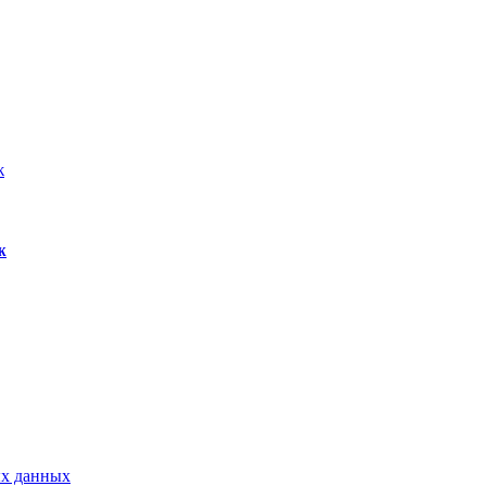
ж
ых данных