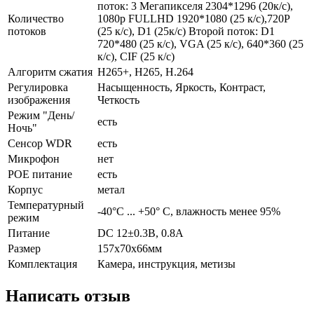
поток: 3 Мегапикселя 2304*1296 (20к/с),
Количество
1080p FULLHD 1920*1080 (25 к/с),720P
потоков
(25 к/с), D1 (25к/с) Второй поток: D1
720*480 (25 к/с), VGA (25 к/с), 640*360 (25
к/с), CIF (25 к/с)
Алгоритм сжатия
H265+, H265, H.264
Регулировка
Насыщенность, Яркость, Контраст,
изображения
Четкость
Режим "День/
есть
Ночь"
Сенсор WDR
есть
Микрофон
нет
POE питание
есть
Корпус
метал
Температурный
-40°С ... +50° С, влажность менее 95%
режим
Питание
DC 12±0.3В, 0.8А
Размер
157x70x66мм
Комплектация
Камера, инструкция, метизы
Написать отзыв