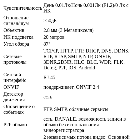
День 0.01Лк/Ночь 0.001Лк (F1.2)/0 Лк с
Чувствительность
ИК
Отношение
>50дБ
сигнал/шум
Объектив
2.8 мм (3 Мегапикселя)
ИК подсветка
20 метров
Угол обзора
87°
TCP/IP, HTTP, FTP, DHCP, DNS, DDNS,
Сетевые
RTP, RTSP, SMTP, NTP, ONVIF,
протоколы
3DNR,2DNR, HLC, BLC, WDR, FLK,
Defog, P2P, iOS, Android
Сетевой
RJ-45
интерфейс
ONVIF
поддерживает, ONVIF 2.4
Детектор
есть
движения
Оповещение о
FTP, SMTP, облачные сервисы
событиях
есть, DANALE, возможность записи в
P2P облако
облако без использования
видеорегистратора
2 независимых потока видео: Основной