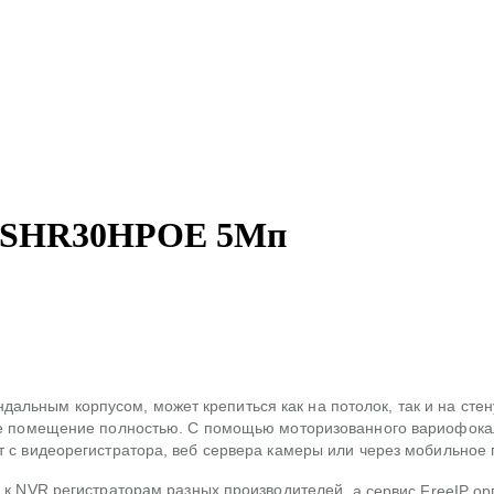
00SHR30HPOE 5Мп
ьным корпусом, может крепиться как на потолок, так и на стену.
ное помещение полностью. С помощью моторизованного вариофокал
ит с видеорегистратора, веб сервера камеры или через мобильное
у к NVR регистраторам разных производителей
, а сервис FreeIP 