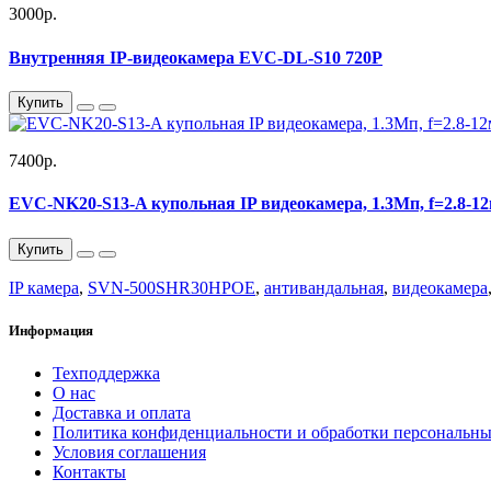
3000р.
Внутренняя IP-видеокамера EVC-DL-S10 720P
Купить
7400р.
EVC-NK20-S13-A купольная IP видеокамера, 1.3Мп, f=2.8-12
Купить
IP камера
,
SVN-500SHR30HPOE
,
антивандальная
,
видеокамера
Информация
Техподдержка
О нас
Доставка и оплата
Политика конфиденциальности и обработки персональн
Условия соглашения
Контакты