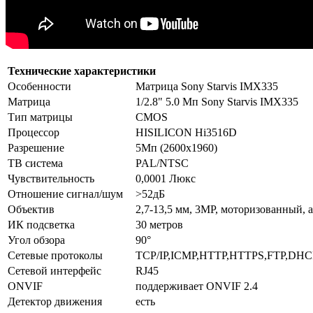
Технические характеристики
Особенности
Матрица Sony Starvis IMX335
Матрица
1/2.8" 5.0 Мп Sony Starvis IMX335
Тип матрицы
CMOS
Процессор
HISILICON Hi3516D
Разрешение
5Мп (2600х1960)
ТВ система
PAL/NTSC
Чувствительность
0,0001 Люкс
Отношение сигнал/шум
>52дБ
Объектив
2,7-13,5 мм, 3MP, моторизованный, 
ИК подсветка
30 метров
Угол обзора
90°
Сетевые протоколы
TCP/IP,ICMP,HTTP,HTTPS,FTP,DH
Сетевой интерфейс
RJ45
ONVIF
поддерживает ONVIF 2.4
Детектор движения
есть