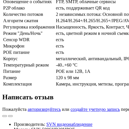
Оповещение о событиях
FTP, SMTP, облачные сервисы
P2P облако
есть, поддерживает QR код
Количество потоков
2 независимых потока: Основной по
Алгоритм сжатия
H.264/H.264+/H.265/H.265+/JPEG/A
Регулировка изображения
Насыщенность, Яркость, Контраст, Ч
Режим "День/Ночь"
есть, цветной режим в ночной съемк
Сенсор WDR
есть
Микрофон
есть
POE питание
есть
Корпус
металлический, антивандальный, IP
Температурный режим
-40..+60 °С
Питание
POE или 12В, 1А
Размер
120 x 98 мм
Комплектация
Камера, инструкция, метизы, прогр
Написать отзыв
Пожалуйста
авторизируйтесь
или
создайте учетную запись
пере
Производитель:
SVN видеонаблюдение