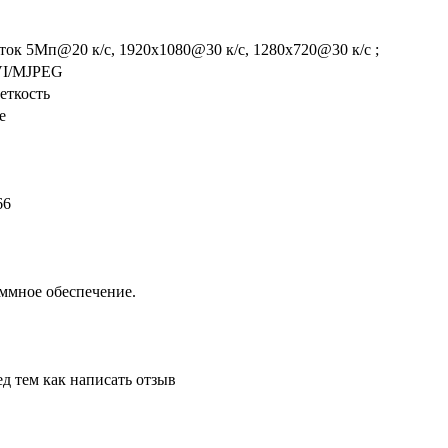
ток 5Мп@20 к/с, 1920х1080@30 к/с, 1280х720@30 к/с ;
VI/MJPEG
еткость
е
66
аммное обеспечение.
д тем как написать отзыв