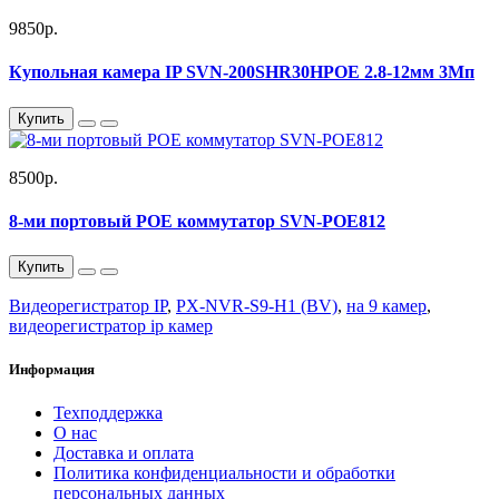
9850р.
Купольная камера IP SVN-200SHR30HPOE 2.8-12мм 3Мп
Купить
8500р.
8-ми портовый POE коммутатор SVN-POE812
Купить
Видеорегистратор IP
,
PX-NVR-S9-H1 (BV)
,
на 9 камер
,
видеорегистратор ip камер
Информация
Техподдержка
О нас
Доставка и оплата
Политика конфиденциальности и обработки
персональных данных