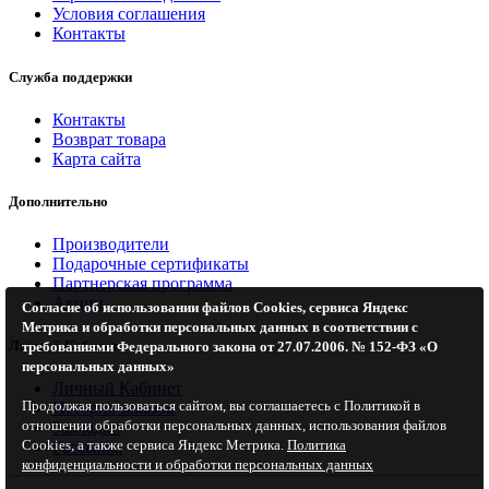
Условия соглашения
Контакты
Служба поддержки
Контакты
Возврат товара
Карта сайта
Дополнительно
Производители
Подарочные сертификаты
Партнерская программа
Акции
Согласие об использовании файлов Cookies, сервиса Яндекс
Метрика и обработки персональных данных в соответствии с
Личный Кабинет
требованиями Федерального закона от 27.07.2006. № 152-ФЗ «О
персональных данных»
Личный Кабинет
Продолжая пользоваться сайтом, вы соглашаетесь с Политикой в
История заказов
отношении обработки персональных данных, использования файлов
Закладки
Cookies, а также сервиса Яндекс Метрика.
Политика
Рассылка
конфиденциальности и обработки персональных данных