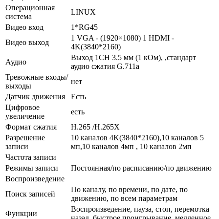
Операционная
LINUX
система
Видео вход
1*RG45
1 VGA - (1920×1080) 1 HDMI -
Видео выход
4K(3840*2160)
Выход 1CH 3.5 мм (1 кОм), ,стандарт
Аудио
аудио сжатия G.711a
Тревожные входы/
нет
выходы
Датчик движения
Есть
Цифровое
есть
увеличение
Формат сжатия
H.265 /H.265X
Разрешение
10 каналов 4K(3840*2160),10 каналов 5
записи
мп,10 каналов 4мп , 10 каналов 2мп
Частота записи
Режимы записи
Постоянная/по расписанию/по движению
Воспроизведение
По каналу, по времени, по дате, по
Поиск записей
движению, по всем параметрам
Воспроизведение, пауза, стоп, перемотка
Функции
назад, быстрое проигрывание, медленное