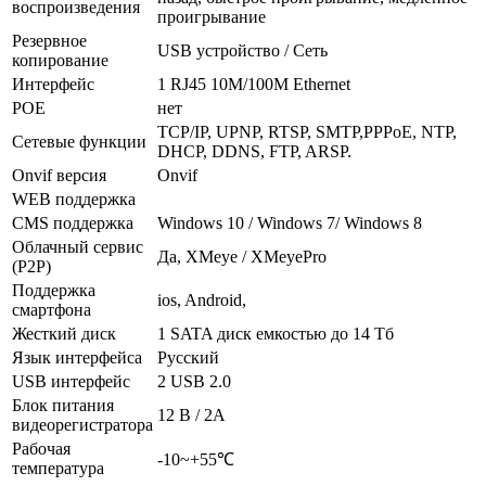
воспроизведения
проигрывание
Резервное
USB устройство / Сеть
копирование
Интерфейс
1 RJ45 10M/100M Ethernet
POE
нет
TCP/IP, UPNP, RTSP, SMTP,PPPoE, NTP,
Сетевые функции
DHCP, DDNS, FTP, ARSP.
Onvif версия
Onvif
WEB поддержка
CMS поддержка
Windows 10 / Windows 7/ Windows 8
Облачный сервис
Да, XMeye / XMeyePro
(P2P)
Поддержка
ios, Android,
смартфона
Жесткий диск
1 SATA диск емкостью до 14 Тб
Язык интерфейса
Русский
USB интерфейс
2 USB 2.0
Блок питания
12 В / 2А
видеорегистратора
Рабочая
-10~+55℃
температура