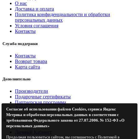
О нас
Доставка и оплата
Политика конфиденциальности и обработки
персональных данных
Условия соглашения
Контакты
Служба поддержки
Контакты
Возврат товара
Карта сайта
Дополнительно
Производители
Подарочные сертификаты
Партнерская программа
Акции
Согласие об использовании файлов Cookies, сервиса Яндекс
Метрика и обработки персональных данных в соответствии с
Личный Кабинет
требованиями Федерального закона от 27.07.2006. № 152-ФЗ «О
персональных данных»
Личный Кабинет
Продолжая пользоваться сайтом, вы соглашаетесь с Политикой в
История заказов