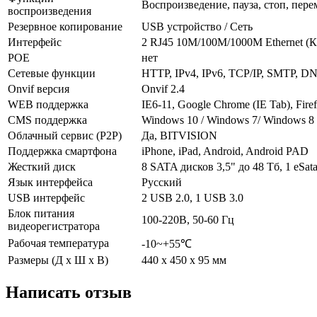
Воспроизведение, пауза, стоп, пер
воспроизведения
Резервное копирование
USB устройство / Сеть
Интерфейс
2 RJ45 10M/100M/1000M Ethernet (К
POE
нет
Сетевые функции
HTTP, IPv4, IPv6, TCP/IP, SMTP, DN
Onvif версия
Onvif 2.4
WEB поддержка
IE6-11, Google Chrome (IE Tab), Firef
CMS поддержка
Windows 10 / Windows 7/ Windows 8
Облачный сервис (P2P)
Да, BITVISION
Поддержка смартфона
iPhone, iPad, Android, Android PAD
Жесткий диск
8 SATA дисков 3,5" до 48 Тб, 1 eSa
Язык интерфейса
Русский
USB интерфейс
2 USB 2.0, 1 USB 3.0
Блок питания
100-220В, 50-60 Гц
видеорегистратора
Рабочая температура
-10~+55℃
Размеры (Д х Ш х В)
440 х 450 х 95 мм
Написать отзыв