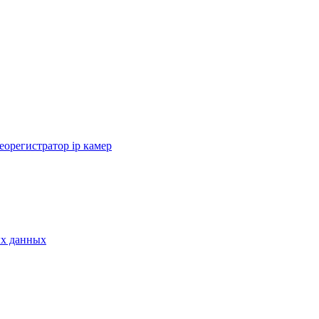
еорегистратор ip камер
ых данных