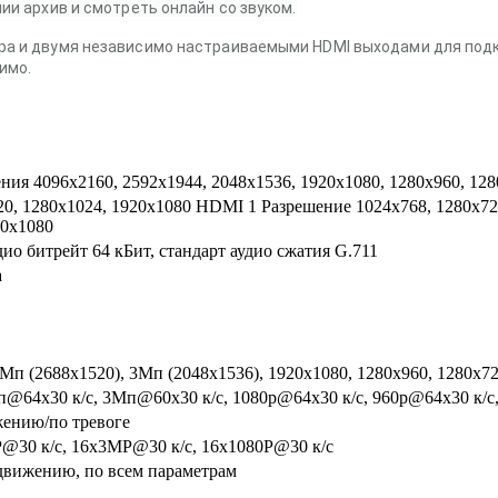
ии архив и смотреть онлайн со звуком.
а и двумя независимо настраиваемыми HDMI выходами для подк
имо.
ния 4096х2160, 2592х1944, 2048х1536, 1920х1080, 1280х960, 12
0, 1280х1024, 1920х1080 HDMI 1 Разрешение 1024х768, 1280х72
20х1080
ио битрейт 64 кБит, стандарт аудио сжатия G.711
а
4Мп (2688х1520), 3Мп (2048х1536), 1920х1080, 1280х960, 1280х7
@64x30 к/с, 3Мп@60x30 к/с, 1080p@64x30 к/с, 960p@64x30 к/с
жению/по тревоге
@30 к/с, 16x3MP@30 к/с, 16x1080P@30 к/с
о движению, по всем параметрам