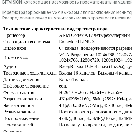
BITVISION, которое дает возможность просматривать на удален
IP регистратор
оснащен VGA выходом для подключения монитор
Распределение камер на мониторах можно произвести независ
Технические характеристики видеорегистратора
Процессор
ARM Cortex A17 четырехъядерный
Операционная система
Embedded LINUX
Видео вход
64 канала, поддерживаются разреше
VGA Разрешение 1024х768, 1280х72
Видео выход
1024х768, 1280х720, 1280х1024, 19
Аудио
Вход/Выход 1CH 3.5 мм (1 кОм), ауд
Тревожные входы/выходы
Входы 16 каналов, Выходы 4 канал
Датчик движения
Есть 64 канала
Цифровое увеличение
есть
Формат сжатия
H.264 / H.265 / H.264+ / H.265+
Разрешение записи
4K (4096х2160), 5Мп (2592х1944), 
Частота записи
4K@30x30 к/с, 5Мп@45x30 к/с, 4Мп
Режимы записи
Постоянная/по расписанию/по дви
Воспроизведение
4х4k@30 к/с, 4х5MP@30 к/с, 8x4MP
Поиск записей
По каналу, по времени, по дате, п
Функции