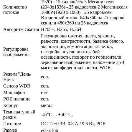
1920) - 15 кадров/сек 3 Мегапикселя
Количество
(2048x1536) - 25 кадров/сек 2 Мегапикселя
потоков
1080P (1920 х 1080) - 25 кадров/сек
Вторичный поток: 640х360 на 25 кадров/
сек или 480х360 на 25 кадров/сек
Алгоритм сжатия
H265+, H265, H.264
Регулировки сжатия, цвета, яркости,
резкости, контрастности, баланса белого,
экспозиции; компенсация засветки,
Регулировка
настройка в условиях слабой
изображения
освещенности, поворот по горизонтали,
зеркальное изображение, наложение до 4
масок конфиденциальности, WDR.
Режим "День/
есть
Ночь"
Сенсор WDR
есть
Микрофон
нет
POE питание
есть
Корпус
метал
Температурный
-45°С ... +50° С,
режим
Питание
DC 12±0.3В, 0.8 А / 9.6 Вт, POE
Размер
⌀73х166