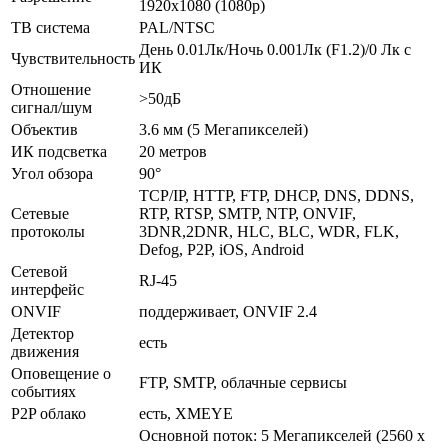
1920x1080 (1080p)
ТВ система
PAL/NTSC
День 0.01Лк/Ночь 0.001Лк (F1.2)/0 Лк с
Чувствительность
ИК
Отношение
>50дБ
сигнал/шум
Объектив
3.6 мм (5 Мегапикселей)
ИК подсветка
20 метров
Угол обзора
90°
TCP/IP, HTTP, FTP, DHCP, DNS, DDNS,
Сетевые
RTP, RTSP, SMTP, NTP, ONVIF,
протоколы
3DNR,2DNR, HLC, BLC, WDR, FLK,
Defog, P2P, iOS, Android
Сетевой
RJ-45
интерфейс
ONVIF
поддерживает, ONVIF 2.4
Детектор
есть
движения
Оповещение о
FTP, SMTP, облачные сервисы
событиях
P2P облако
есть, XMEYE
Основной поток: 5 Мегапикселей (2560 х