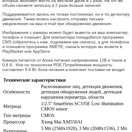
который экономит место на жестком диске в 2 раза. На тот же
объём сможете записать в 2 раза больше записей.
Поддерживается запись не только постоянная, но и по детектору
движения. Также можно настроить отправку письма-
уведомления на ваш e-mail при обнаружении движения.
Изображение с камеры можно будет вывести на ваш компьютер,
телефон и планшет. Для компьютера понадобится программа
CMS (обратитесь к нам, подскажем как скачать), а для телефона
и планшета программа XMEYE, скачать которую вы можете в
PlayMarket или AppStore.
Камера питается от блока питания напряжением 12В и током в
0.8 А. Или по технологии POE.Потребляемая мощность
составляет 9.6 Вт. Блок питания в комплект поставки не входит.
Технические характеристики
Распознавание лиц, детекция движения,
Особенности
детекция обнаружения людей, детекция
нарушения периметра, области
1/2.5'' SmartSens SC335E Low illumination
Матрица
CMOS sensor
Тип матрицы
CMOS
Процессор
Xiong Mai XM550AI
5 Мп (2560x1920), 3 Мп (2048x1536), 2 Мп
Разрешение