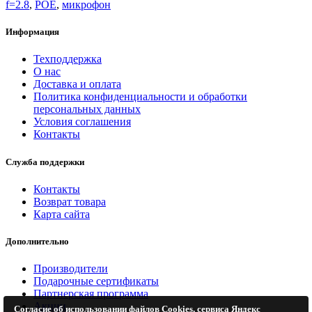
f=2.8
,
POE
,
микрофон
Информация
Техподдержка
О нас
Доставка и оплата
Политика конфиденциальности и обработки
персональных данных
Условия соглашения
Контакты
Служба поддержки
Контакты
Возврат товара
Карта сайта
Дополнительно
Производители
Подарочные сертификаты
Партнерская программа
Акции
Согласие об использовании файлов Cookies, сервиса Яндекс