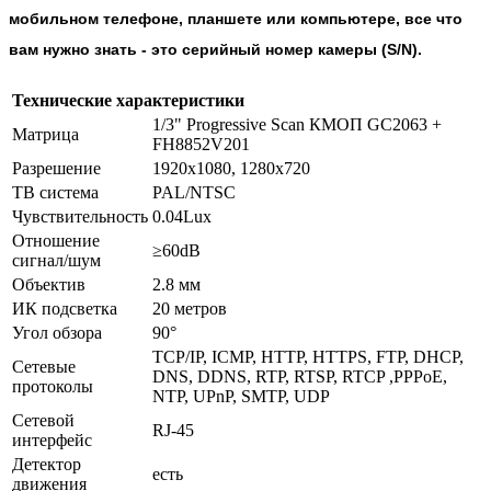
мобильном телефоне, планшете или компьютере, все что
вам нужно знать - это серийный номер камеры (S/N).
Технические характеристики
1/3" Progressive Scan КМОП GC2063 +
Матрица
FH8852V201
Разрешение
1920х1080, 1280х720
ТВ система
PAL/NTSC
Чувствительность
0.04Lux
Отношение
≥60dB
сигнал/шум
Объектив
2.8 мм
ИК подсветка
20 метров
Угол обзора
90°
TCP/IP, ICMP, HTTP, HTTPS, FTP, DHCP,
Сетевые
DNS, DDNS, RTP, RTSP, RTCP ,PPPoE,
протоколы
NTP, UPnP, SMTP, UDP
Сетевой
RJ-45
интерфейс
Детектор
есть
движения