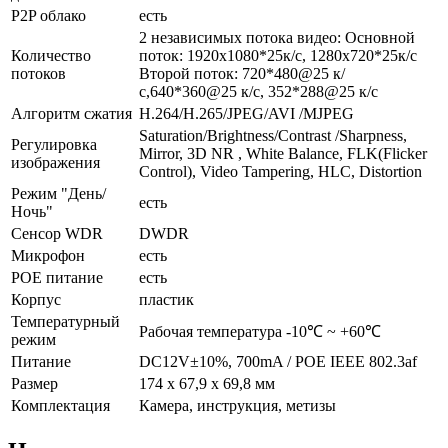
P2P облако
есть
2 независимых потока видео: Основной
Количество
поток: 1920х1080*25к/с, 1280х720*25к/с
потоков
Второй поток: 720*480@25 к/
с,640*360@25 к/с, 352*288@25 к/с
Алгоритм сжатия
H.264/H.265/JPEG/AVI /MJPEG
Saturation/Brightness/Contrast /Sharpness,
Регулировка
Mirror, 3D NR , White Balance, FLK(Flicker
изображения
Control), Video Tampering, HLC, Distortion
Режим "День/
есть
Ночь"
Сенсор WDR
DWDR
Микрофон
есть
POE питание
есть
Корпус
пластик
Температурный
Рабочая температура -10℃ ~ +60℃
режим
Питание
DC12V±10%, 700mA / POE IEEE 802.3af
Размер
174 x 67,9 x 69,8 мм
Комплектация
Камера, инструкция, метизы