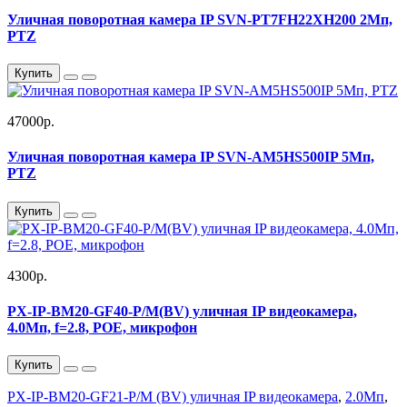
Уличная поворотная камера IP SVN-PT7FH22XH200 2Мп,
PTZ
Купить
47000р.
Уличная поворотная камера IP SVN-AM5HS500IP 5Мп,
PTZ
Купить
4300р.
PX-IP-BM20-GF40-P/M(BV) уличная IP видеокамера,
4.0Мп, f=2.8, POE, микрофон
Купить
PX-IP-BM20-GF21-P/M (BV) уличная IP видеокамера
,
2.0Мп
,