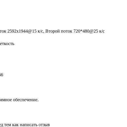
ток 2592х1944@15 к/с, Второй поток 720*480@25 к/с
еткость
66
аммное обеспечение.
д тем как написать отзыв