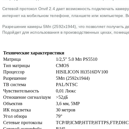
Сетевой протокол Onvif 2.4 дает возможность подключать камер
интернет на мобильном телефоне, планшете или компьютере. Вс
Разрешение камеры 5Мп (2592x1944), что позволяет получить д
Подойдет для использования в производственных цехах, помеще
Технические характеристики
Матрица
1/2,5" 5.0 Мп PS5510
Тип матрицы
CMOS
Процессор
HISILICON Hi3516DV100
Разрешение
5Мп (2592х1944)
ТВ система
PAL/NTSC
Чувствительность
0,01 Люкс
Отношение сигнал/шум
>52дБ
Объектив
3,6 мм, 5MP
ИК подсветка
30 метров
Угол обзора
79°
Сетевые протоколы
TCP/IP,ICMP,HTTP,HTTPS,FTP,DH
Сетевой интерфейс
RJ45