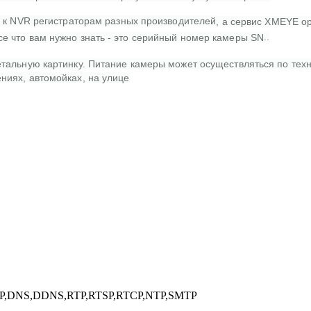
у к NVR регистраторам разных производителей
, а сервис XMEYE о
..
е что вам нужно знать - это серийный номер камеры SN
етальную картинку. Питание камеры может осуществляться по тех
ниях, автомойках, на улице
CP,DNS,DDNS,RTP,RTSP,RTCP,NTP,SMTP