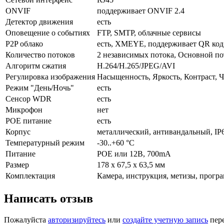
ONVIF
поддерживает ONVIF 2.4
Детектор движения
есть
Оповещение о событиях
FTP, SMTP, облачные сервисы
P2P облако
есть, XMEYE, поддерживает QR код
Количество потоков
2 независимых потока, Основной по
Алгоритм сжатия
H.264/H.265/JPEG/AVI
Регулировка изображения
Насыщенность, Яркость, Контраст, Ч
Режим "День/Ночь"
есть
Сенсор WDR
есть
Микрофон
нет
POE питание
есть
Корпус
металлический, антивандальный, IP
Температурный режим
-30..+60 °С
Питание
POE или 12В, 700mА
Размер
178 x 67,5 х 63,5 мм
Комплектация
Камера, инструкция, метизы, прогр
Написать отзыв
Пожалуйста
авторизируйтесь
или
создайте учетную запись
пере