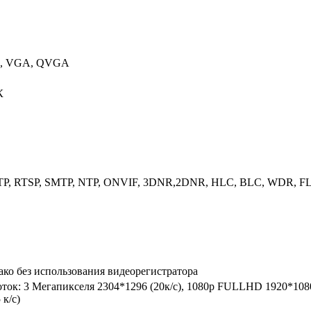
p), VGA, QVGA
К
TP, RTSP, SMTP, NTP, ONVIF, 3DNR,2DNR, HLC, BLC, WDR, FLK,
ко без использования видеорегистратора
ок: 3 Мегапикселя 2304*1296 (20к/с), 1080p FULLHD 1920*1080 (2
 к/с)