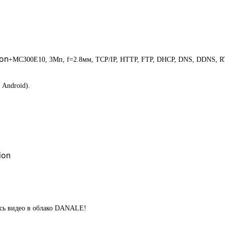
ion
+MC300E10, 3Мп, f=2.8мм, TCP/IP, HTTP, FTP, DHCP, DNS, DDNS, RTP
 Android).
ion
ись видео в облако DANALE!