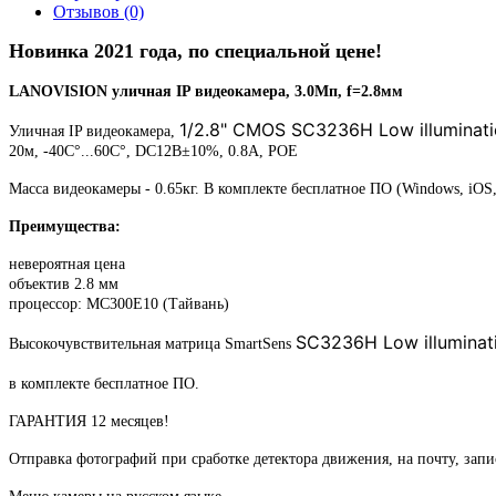
Отзывов (0)
Новинка 2021 года, по специальной цене!
LANOVISION уличная IP видеокамера, 3.0Мп, f=2.8мм
1/2.8" CMOS SC3236H Low illuminat
Уличная IP видеокамера,
20м, -40C°...60C°, DC12В±10%, 0.8А, POE
Масса видеокамеры - 0.65кг. В комплекте бесплатное ПО (Windows, iOS,
Преимущества:
невероятная цена
объектив 2.8 мм
процессор: MC300E10 (Тайвань)
SC3236H Low illuminat
Высокочувствительная матрица SmartSens
в комплекте бесплатное ПО.
ГАРАНТИЯ 12 месяцев!
Отправка фотографий при сработке детектора движения, на почту, зап