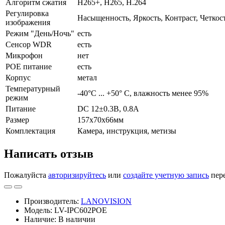
Алгоритм сжатия
H265+, H265, H.264
Регулировка
Насыщенность, Яркость, Контраст, Четкос
изображения
Режим "День/Ночь"
есть
Сенсор WDR
есть
Микрофон
нет
POE питание
есть
Корпус
метал
Температурный
-40°С ... +50° С, влажность менее 95%
режим
Питание
DC 12±0.3В, 0.8А
Размер
157x70x66мм
Комплектация
Камера, инструкция, метизы
Написать отзыв
Пожалуйста
авторизируйтесь
или
создайте учетную запись
пере
Производитель:
LANOVISION
Модель: LV-IPC602POE
Наличие: В наличии