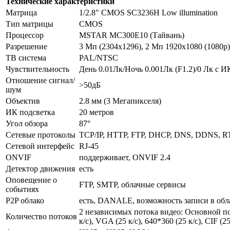
Технические характеристики
Матрица
1/2.8" CMOS SC3236H Low illumination
Тип матрицы
CMOS
Процессор
MSTAR MC300E10 (Тайвань)
Разрешение
3 Мп (2304x1296), 2 Мп 1920x1080 (1080
ТВ система
PAL/NTSC
Чувствительность
День 0.01Лк/Ночь 0.001Лк (F1.2)/0 Лк с И
Отношение сигнал/
>50дБ
шум
Объектив
2.8 мм (3 Мегапикселя)
ИК подсветка
20 метров
Угол обзора
87°
Сетевые протоколы
TCP/IP, HTTP, FTP, DHCP, DNS, DDNS, R
Сетевой интерфейс
RJ-45
ONVIF
поддерживает, ONVIF 2.4
Детектор движения
есть
Оповещение о
FTP, SMTP, облачные сервисы
событиях
P2P облако
есть, DANALE, возможность записи в обла
2 независимых потока видео: Основной пот
Количество потоков
к/с), VGA (25 к/с), 640*360 (25 к/с), CIF (25