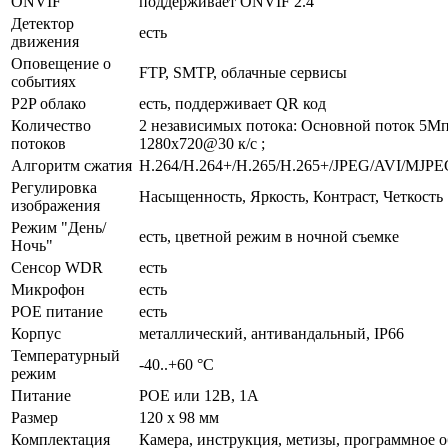
ONVIF
поддерживает ONVIF 2.4
Детектор
есть
движения
Оповещение о
FTP, SMTP, облачные сервисы
событиях
P2P облако
есть, поддерживает QR код
Количество
2 независимых потока: Основной поток 5Мп
потоков
1280х720@30 к/с ;
Алгоритм сжатия
H.264/H.264+/H.265/H.265+/JPEG/AVI/MJP
Регулировка
Насыщенность, Яркость, Контраст, Четкость
изображения
Режим "День/
есть, цветной режим в ночной съемке
Ночь"
Сенсор WDR
есть
Микрофон
есть
POE питание
есть
Корпус
металлический, антивандальный, IP66
Температурный
-40..+60 °С
режим
Питание
POE или 12В, 1А
Размер
120 x 98 мм
Комплектация
Камера, инструкция, метизы, программное о