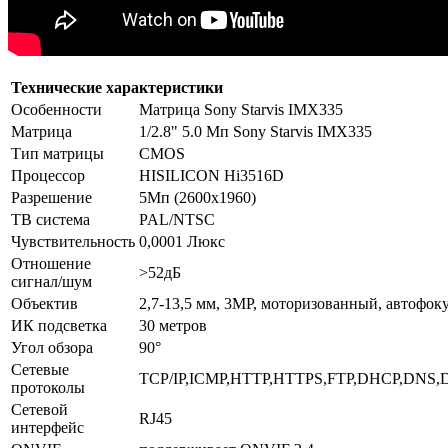
Технические характеристики
Особенности
Матрица Sony Starvis IMX335
Матрица
1/2.8" 5.0 Мп Sony Starvis IMX335
Тип матрицы
CMOS
Процессор
HISILICON Hi3516D
Разрешение
5Мп (2600х1960)
ТВ система
PAL/NTSC
Чувствительность
0,0001 Люкс
Отношение
>52дБ
сигнал/шум
Объектив
2,7-13,5 мм, 3MP, моторизованный, автофок
ИК подсветка
30 метров
Угол обзора
90°
Сетевые
TCP/IP,ICMP,HTTP,HTTPS,FTP,DHCP,DNS,
протоколы
Сетевой
RJ45
интерфейс