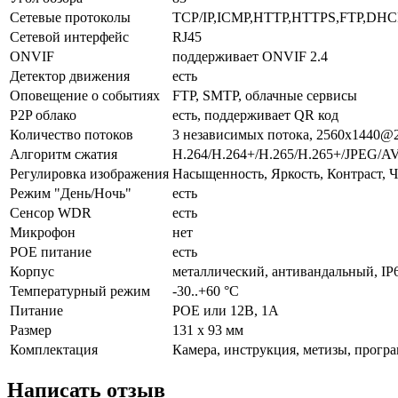
Сетевые протоколы
TCP/IP,ICMP,HTTP,HTTPS,FTP,DH
Сетевой интерфейс
RJ45
ONVIF
поддерживает ONVIF 2.4
Детектор движения
есть
Оповещение о событиях
FTP, SMTP, облачные сервисы
P2P облако
есть, поддерживает QR код
Количество потоков
3 независимых потока, 2560х1440@2
Алгоритм сжатия
H.264/H.264+/H.265/H.265+/JPEG/A
Регулировка изображения
Насыщенность, Яркость, Контраст, Ч
Режим "День/Ночь"
есть
Сенсор WDR
есть
Микрофон
нет
POE питание
есть
Корпус
металлический, антивандальный, IP
Температурный режим
-30..+60 °С
Питание
POE или 12В, 1А
Размер
131 x 93 мм
Комплектация
Камера, инструкция, метизы, прогр
Написать отзыв