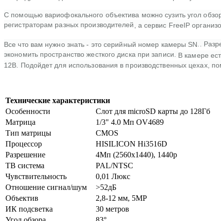
С помощью вариофокального объектива можно сузить угол обзора
регистраторам разных производителей
, а сервис FreeIP орган
.. Раз
Все что вам нужно знать - это серийный номер камеры SN
экономить пространство жесткого диска при записи.
В камере ес
12В. Подойдет для использования в производственных цехах, по
Технические характеристики
Особенности
Слот для microSD карты до 128Гб
Матрица
1/3" 4.0 Мп OV4689
Тип матрицы
CMOS
Процессор
HISILICON Hi3516D
Разрешение
4Мп (2560х1440), 1440p
ТВ система
PAL/NTSC
Чувствительность
0,01 Люкс
Отношение сигнал/шум
>52дБ
Объектив
2,8-12 мм, 5MP
ИК подсветка
30 метров
Угол обзора
83°