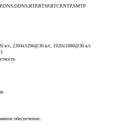
CP,DNS,DDNS,RTP,RTSP,RTCP,NTP,SMTP
0 к/с, 2304х1296@30 к/с, 1920х1080@30 к/с
VI
еткость
66
аммное обеспечение.