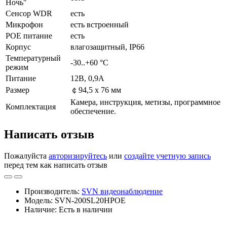
Ночь"
Сенсор WDR
есть
Микрофон
есть встроенный
POE питание
есть
Корпус
влагозащитный, IP66
Температурный
-30..+60 °С
режим
Питание
12В, 0,9А
Размер
￠94,5 x 76 мм
Камера, инструкция, метизы, программное
Комплектация
обеспечение.
Написать отзыв
Пожалуйста
авторизируйтесь
или
создайте учетную запись
перед тем как написать отзыв
Производитель:
SVN видеонаблюдение
Модель: SVN-200SL20HPOE
Наличие: Есть в наличии