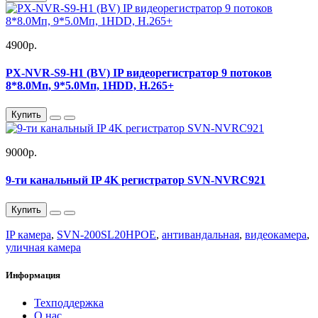
4900р.
PX-NVR-S9-H1 (BV) IP видеорегистратор 9 потоков
8*8.0Мп, 9*5.0Мп, 1HDD, H.265+
Купить
9000р.
9-ти канальный IP 4K регистратор SVN-NVRС921
Купить
IP камера
,
SVN-200SL20HPOE
,
антивандальная
,
видеокамера
,
уличная камера
Информация
Техподдержка
О нас