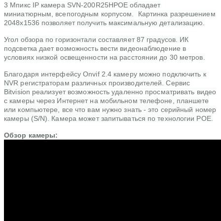
3 Мпикс IP камера SVN-200R25HPOE обладает
миниатюрным, всепогодным корпусом. Картинка разрешением
2048х1536 позволяет получить максимальную детализацию.
Угол обзора по горизонтали составляет 87 градусов. ИК
подсветка дает возможность вести видеонаблюдение в
условиях низкой освещенности на расстоянии до 30 метров.
Благодаря интерфейсу Onvif 2.4 камеру можно подключить к
NVR регистраторам различных производителей. Сервис
Bitvision реализует возможность удаленно просматривать видео
с камеры через Интернет на мобильном телефоне, планшете
или компьютере, все что вам нужно знать - это серийный номер
камеры (S/N). Камера может запитываться по технологии POE.
Обзор камеры: