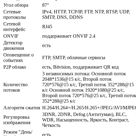
Угол обзора
87°
Сетевые
IPv4, HTTP, TCP/IP, FTP, NTP, RTSP, UDP,
протоколы
SMTP, DNS, DDNS
Сетевой
RJ45
интерфейс
ONVIF
поддерживает ONVIF 2.4
Детектор
есть
движения
Оповещение о
FTP, SMTP, облачные сервисы
событиях
P2P облако
есть, Bitvision, поддерживает QR код
3 независимых потока: Основной поток
2048*1536@15 к/с, Второй поток
Количество
720*576@15 к/с, Третий поток 352*288@15
потоков
к/с Основной поток 1920*1080@25 к/с,
Второй поток 720*576@25 к/с, Третий пото
352*288@25 к/с
Алгоритм сжатия
H.264/H.264+/H.265/H.265+/JPEG/AVI/MJP
3DNR, 2DNR, Defog (Антитуман), BLC,
Регулировка
WDR, Насыщенность, Яркость, Контраст,
изображения
Четкость
Режим "День/
есть