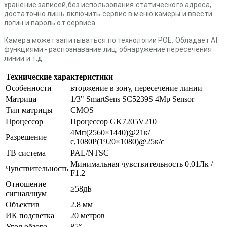
хранение записей,без использования статического адреса,
достаточно лишь включить сервис в меню камеры и ввести
логин и пароль от сервиса.
Камера может запитываться по технологии POE. Обладает AI
функциями - распознавание лиц, обнаружение пересечения
линии и т.д.
Технические характеристики
Особенности
вторжение в зону, пересечение линии
Матрица
1/3" SmartSens SC5239S 4Mp Sensor
Тип матрицы
CMOS
Процессор
Процессор GK7205V210
4Мп(2560×1440)@21к/
Разрешение
с,1080P(1920×1080)@25к/с
ТВ система
PAL/NTSC
Минимальная чувствительность 0.01Лк /
Чувствительность
F1.2
Отношение
≥58дБ
сигнал/шум
Объектив
2.8 мм
ИК подсветка
20 метров
Угол обзора
85°