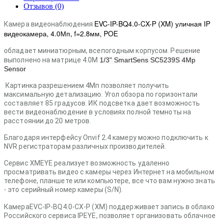
Отзывов (0)
EVC-IP-BQ4.0-CX-P (XM) уличная IP
Камера видеонаблюдения
видеокамера, 4.0Мп, f=2.8мм, POE
обладает миниатюрным, всепогодным корпусом. Решение
выполнено на матрице 4
.0M
1/3" SmartSens SC5239S 4Mp
Sensor
Картинка разрешением 4Мп позволяет получить
максимальную детализацию. Угол обзора по горизонтали
составляет 85 градусов. ИК подсветка дает возможность
вести видеонаблюдение в условиях полной темноты на
расстоянии до 20 метров.
Благодаря интерфейсу Onvif 2.4 камеру можно подключить к
NVR регистраторам различных производителей.
Сервис XMEYE реализует возможность удаленно
просматривать видео с камеры через Интернет на мобильном
телефоне, планшете или компьютере, все что вам нужно знать
- это серийный номер камеры (S/N).
Камера
EVC-IP-BQ4.0-CX-P (XM)
поддерживает запись в облако
Российского сервиса IPEYE, позволяет организовать облачное