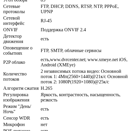
Сетевые
FTP, DHCP, DDNS, RTSP, NTP, PPPoE,
протоколы
UPNP
Сетевой
RJ-45
интерфейс
ONVIF
Поддержка ONVIF 2.4
Детектор
есть
движения
Оповещение о
FTP, SMTP, облачные сервисы
событиях
есть,www.dvrcenter.net; www.xmeye.net iOS,
P2P облако
Android (XMEye)
2 независимых потока видео: Основной
Количество
поток 1: 4Мп(2560×1440)@21к/с Основной
потоков
поток 2: 1080P(1920×1080)@25к/с
Алгоритм сжатия
H.265
Регулировка
Яркость, контрастность, насыщенность,
изображения
резкость
Режим "День/
есть
Ночь"
Сенсор WDR
есть
Микрофон
нет
POE питание
есть