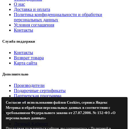
О нас
Доставка и оплата
Политика конфиденциальности и обработки
персональных данных
Условия соглашения
Контакты
Служба поддержки
Контакты
Возврат товара
Карта сайта
Дополнительно
Производители
Подарочные сертификаты
Партнерская программа
Акции
Согласие об использовании файлов Cookies, сервиса Яндекс
Метрика и обработки персональных данных в соответствии с
Личный Кабинет
требованиями Федерального закона от 27.07.2006. № 152-ФЗ «О
персональных данных»
Личный Кабинет
Продолжая пользоваться сайтом, вы соглашаетесь с Политикой в
История заказов