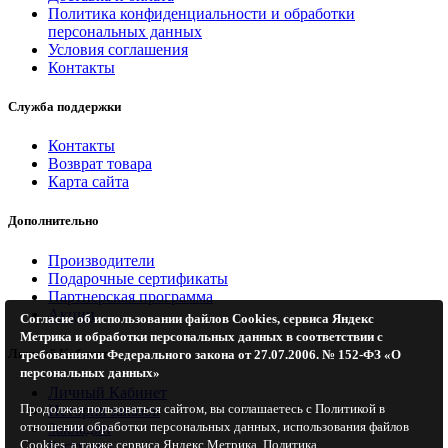
Политика конфиденциальности и обработки
персональных данных
Условия соглашения
Контакты
Служба поддержки
Контакты
Возврат товара
Карта сайта
Дополнительно
Производители
Подарочные сертификаты
Партнерская программа
Акции
Согласие об использовании файлов Cookies, сервиса Яндекс
Метрика и обработки персональных данных в соответствии с
Личный Кабинет
требованиями Федерального закона от 27.07.2006. № 152-ФЗ «О
персональных данных»
Личный Кабинет
Продолжая пользоваться сайтом, вы соглашаетесь с Политикой в
История заказов
отношении обработки персональных данных, использования файлов
Закладки
Cookies, а также сервиса Яндекс Метрика.
Политика
Рассылка