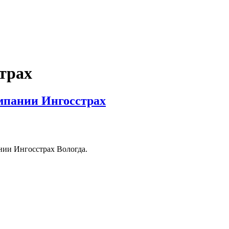
трах
мпании Ингосстрах
нии Ингосстрах Вологда.